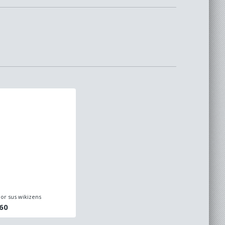
or sus wikizens
60