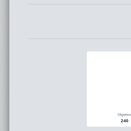
Objetiv
240