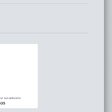
or sus wikizens
035