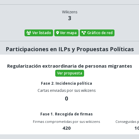
Wikizens
3
Ver listado
Ver mapa
Gráfico de red
Participaciones en ILPs y Propuestas Políticas
Regularización extraordinaria de personas migrantes
Ver propuesta
Fase 2. Incidencia política
Cartas enviadas por sus wikizens
0
Fase 1. Recogida de firmas
o
Firmas comprometidas por sus wikizens
Conseguidas p
420
1