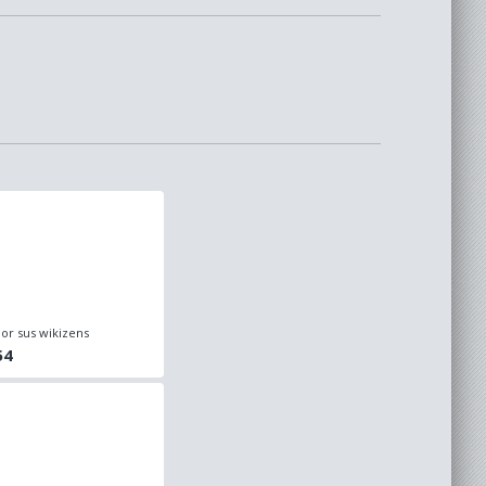
or sus wikizens
54