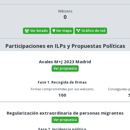
Wikizens
0
Ver listado
Ver mapa
Gráfico de red
Participaciones en ILPs y Propuestas Políticas
Avales M+J 2023 Madrid
Ver propuesta
Fase 1. Recogida de firmas
o
Firmas comprometidas por sus wikizens
Conseguidas p
100
Regularización extraordinaria de personas migrantes
Ver propuesta
Fase 2. Incidencia política