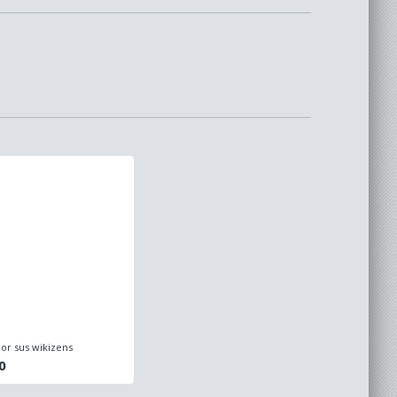
or sus wikizens
0