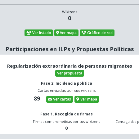
Wikizens
0
Ver listado
Ver mapa
Gráfico de red
Participaciones en ILPs y Propuestas Políticas
Regularización extraordinaria de personas migrantes
Ver propuesta
Fase 2. Incidencia política
Cartas enviadas por sus wikizens
89
Ver cartas
Ver mapa
Fase 1. Recogida de firmas
o
Firmas comprometidas por sus wikizens
Conseguidas p
0